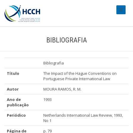
#transl
BIBLIOGRAFIA
Bibliografia
Título
The Impact of the Hague Conventions on
Portuguese Private International Law
Autor
MOURA RAMOS, R. M.
Ano de
1993
publicação
Periódico
Netherlands International Law Review, 1993,
No 1
Página de
p. 79