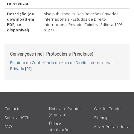
referência
Descrição (ou
Also published in: Das Relações Privadas
download em
Internacionais - Estudos de Direito
PDF, se
Internacional Privado, Coimbra Editora 1995,
disponível)
p. 277
Convenções (incl. Protocolos e Princípios)
Estatuto da Conferência da Haia de Direito Internacional
Privado
[01]
USEFUL LINKS
Contacto
Notícias e Eventos
Calls for Tender
(Arquivo)
Sobre a HCCH
Sitemap
Últimas
FAQ
Advertência jurídica
atualizações