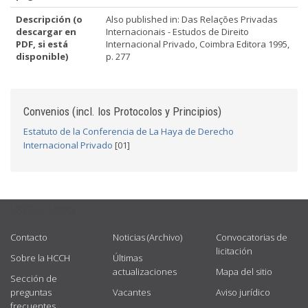
Descripción (o
Also published in: Das Relações Privadas
descargar en
Internacionais - Estudos de Direito
PDF, si está
Internacional Privado, Coimbra Editora 1995,
disponible)
p. 277
Convenios (incl. los Protocolos y Principios)
Estatuto de la Conferencia de La Haya de Derecho
Internacional Privado
[01]
USEFUL LINKS
Contacto
Noticias (Archivo)
Convocatorias de
licitación
Sobre la HCCH
Últimas
actualizaciones
Mapa del sitio
Sección de
preguntas
Vacantes
Aviso jurídico
frecuentes