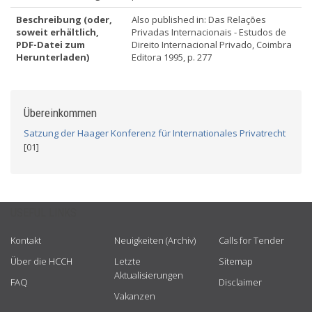
Beschreibung (oder,
Also published in: Das Relações
soweit erhältlich,
Privadas Internacionais - Estudos de
PDF-Datei zum
Direito Internacional Privado, Coimbra
Herunterladen)
Editora 1995, p. 277
Übereinkommen
Satzung der Haager Konferenz für Internationales Privatrecht
[01]
USEFUL LINKS
Kontakt
Neuigkeiten (Archiv)
Calls for Tender
Über die HCCH
Letzte
Sitemap
Aktualisierungen
FAQ
Disclaimer
Vakanzen