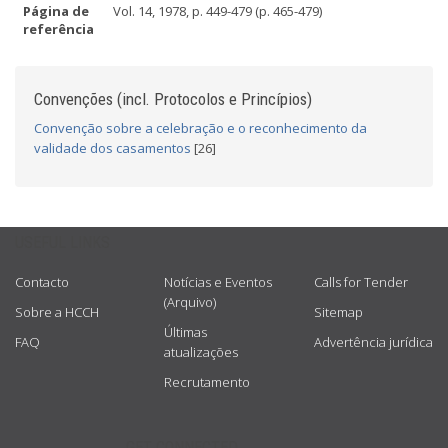
Página de
Vol. 14, 1978, p. 449-479 (p. 465-479)
referência
Convenções (incl. Protocolos e Princípios)
Convenção sobre a celebração e o reconhecimento da
validade dos casamentos
[26]
USEFUL LINKS
Contacto
Notícias e Eventos
Calls for Tender
(Arquivo)
Sobre a HCCH
Sitemap
Últimas
FAQ
Advertência jurídica
atualizações
Recrutamento
GET CONNECTED