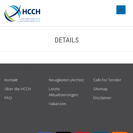
#transl
DETAILS
USEFUL LINKS
Kontakt
Neuigkeiten (Archiv)
Calls for Tender
Über die HCCH
Letzte
Sitemap
Aktualisierungen
FAQ
Disclaimer
Vakanzen
GET CONNECTED