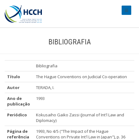
#transl
BIBLIOGRAFIA
Bibliografia
Título
The Hague Conventions on Judicial Co-operation
Autor
TERADA, I.
Ano de
1993
publicação
Periódico
Kokusaiho Gaiko Zassi (Journal of Int'l Law and
Diplomacy)
Página de
1993, No 4/5 ("The Impact of the Hague
referência
Conventions on Private Int'l Law in Japan"), p. 36