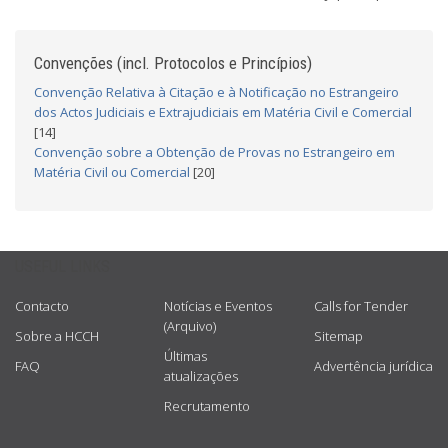
Convenções (incl. Protocolos e Princípios)
Convenção Relativa à Citação e à Notificação no Estrangeiro
dos Actos Judiciais e Extrajudiciais em Matéria Civil e Comercial
[14]
Convenção sobre a Obtenção de Provas no Estrangeiro em
Matéria Civil ou Comercial
[20]
USEFUL LINKS
Contacto
Notícias e Eventos
Calls for Tender
(Arquivo)
Sobre a HCCH
Sitemap
Últimas
FAQ
Advertência jurídica
atualizações
Recrutamento