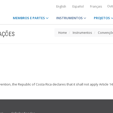
Out
English
Español
Français
MEMBROS E PARTES
INSTRUMENTOS
PROJETOS
AÇÕES
Home
Instrumentos
Convençõe
ention, the Republic of Costa Rica declares that it shall not apply Article 1