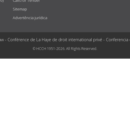
vo)
Calls for Tender
Sitemap
Advertência jurídica
aw - Conférence de La Haye de droit international privé - Conferencia
© HCCH 1951-2026. All Rights Reserved.