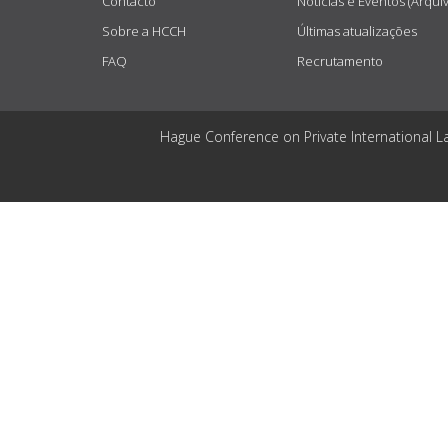
Contacto
Notícias e Eventos (Arqui
Sobre a HCCH
Últimas atualizações
FAQ
Recrutamento
Hague Conference on Private International L