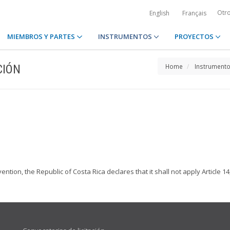
Otr
English
Français
MIEMBROS Y PARTES
INSTRUMENTOS
PROYECTOS
CIÓN
Home
Instrument
ention, the Republic of Costa Rica declares that it shall not apply Article 1