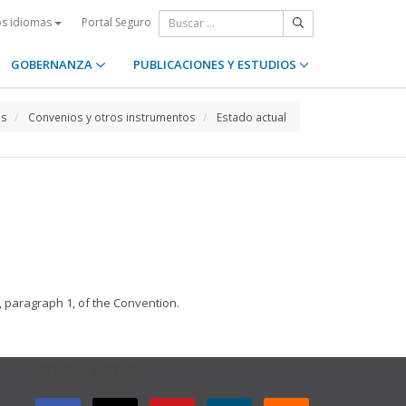
Portal Seguro
os idiomas
GOBERNANZA
PUBLICACIONES Y ESTUDIOS
os
Convenios y otros instrumentos
Estado actual
4, paragraph 1, of the Convention.
GET CONNECTED