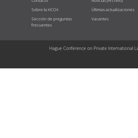
Contacto
Noticias (Archivo)
Sobre la HCCH
Últimas actualizaciones
Sección de preguntas
Vacantes
frecuentes
Hague Conference on Private International L