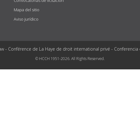
Convocatorias de licitación
Mapa del sitio
Aviso jurídico
aw - Conférence de La Haye de droit international privé - Conferencia
© HCCH 1951-2026. All Rights Reserved.