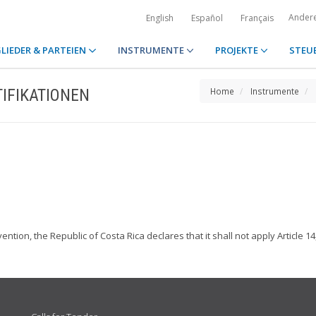
Ander
English
Español
Français
LIEDER & PARTEIEN
INSTRUMENTE
PROJEKTE
STEU
IFIKATIONEN
Home
Instrumente
ention, the Republic of Costa Rica declares that it shall not apply Article 1