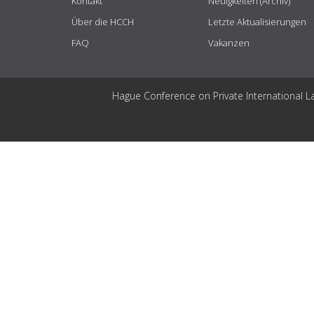
Kontakt
Neuigkeiten (Archiv)
Über die HCCH
Letzte Aktualisierungen
FAQ
Vakanzen
Hague Conference on Private International L