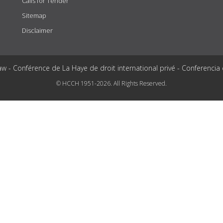
Calls for Tender
Sitemap
Disclaimer
aw - Conférence de La Haye de droit international privé - Conferencia
© HCCH 1951-2026. All Rights Reserved.