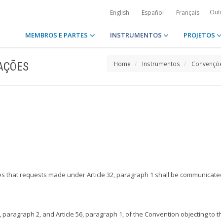
Out
English
Español
Français
MEMBROS E PARTES
INSTRUMENTOS
PROJETOS
AÇÕES
Home
Instrumentos
Convençõe
es that requests made under Article 32, paragraph 1 shall be communicated t
, paragraph 2, and Article 56, paragraph 1, of the Convention objecting to 