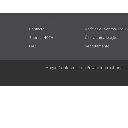
USEFUL LINKS
Contacto
Notícias e Eventos (Arqui
Sobre a HCCH
Últimas atualizações
FAQ
Recrutamento
Hague Conference on Private International L