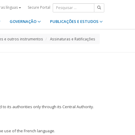
Secure Portal
ras línguas
GOVERNAÇÃO
PUBLICAÇÕES E ESTUDOS
s e outros instrumentos
Assinaturas e Ratificações
o its authorities only through its Central Authority.
the use of the French language.