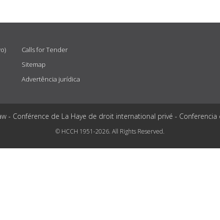
vo)
Calls for Tender
Sitemap
Advertência jurídica
aw - Conférence de La Haye de droit international privé - Conferencia
© HCCH 1951-2026. All Rights Reserved.