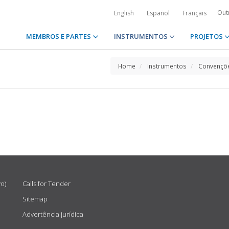
Out
English
Español
Français
MEMBROS E PARTES
INSTRUMENTOS
PROJETOS
Home
Instrumentos
Convençõe
vo)
Calls for Tender
Sitemap
Advertência jurídica