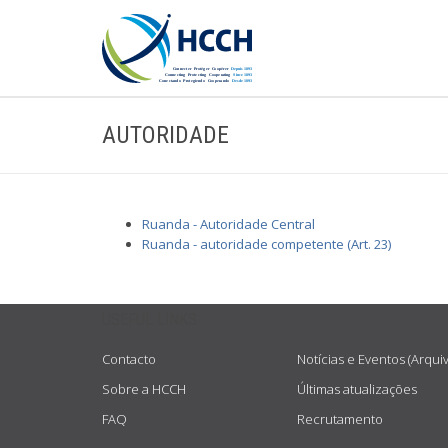
AUTORIDADE
Ruanda - Autoridade Central
Ruanda - autoridade competente (Art. 23)
USEFUL LINKS
Contacto
Notícias e Eventos (Arqui
Sobre a HCCH
Últimas atualizações
FAQ
Recrutamento