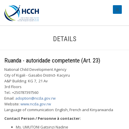
#transl
DETAILS
Ruanda - autoridade competente (Art. 23)
National Child Development Agency
City of Kigali - Gasabo District- Kacyiru
A&P Building KG 7, 21 Av
3rd Floors
Tel.: +250787397560
Email:
adoption@ncda.gov.rw
Website:
www.ncda.gov.rw
Language of communication: English, French and Kinyarwanda
Contact Person / Personne à contacter:
Ms. UMUTONI Gatsinzi Nadine