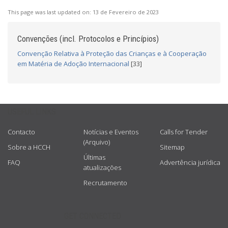
This page was last updated on:
13 de Fevereiro de 2023
Convenções (incl. Protocolos e Princípios)
Convenção Relativa à Proteção das Crianças e à Cooperação
em Matéria de Adoção Internacional
[33]
USEFUL LINKS
Contacto
Notícias e Eventos
Calls for Tender
(Arquivo)
Sobre a HCCH
Sitemap
Últimas
FAQ
Advertência jurídica
atualizações
Recrutamento
GET CONNECTED