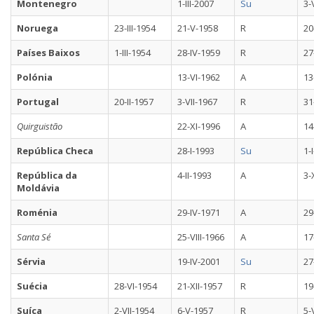
Montenegro
1-III-2007
Su
3-
Noruega
23-III-1954
21-V-1958
R
20
Países Baixos
1-III-1954
28-IV-1959
R
27
Polónia
13-VI-1962
A
13
Portugal
20-II-1957
3-VII-1967
R
31
Quirguistão
22-XI-1996
A
14
República Checa
28-I-1993
Su
1-
República da
4-II-1993
A
3-
Moldávia
Roménia
29-IV-1971
A
29
Santa Sé
25-VIII-1966
A
17
Sérvia
19-IV-2001
Su
27
Suécia
28-VI-1954
21-XII-1957
R
19
Suíça
2-VII-1954
6-V-1957
R
5-