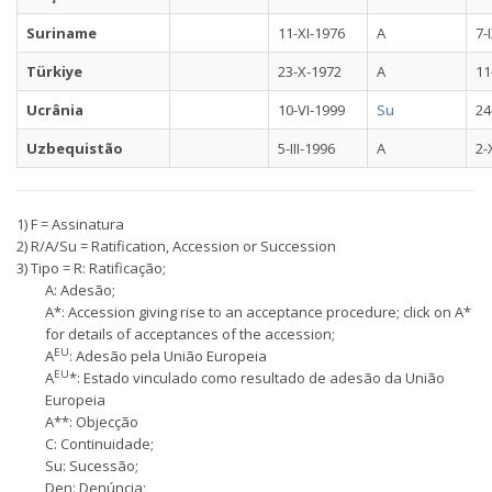
Suriname
11-XI-1976
A
7-
Türkiye
23-X-1972
A
11
Ucrânia
10-VI-1999
Su
24
Uzbequistão
5-III-1996
A
2-
1) F = Assinatura
2) R/A/Su = Ratification, Accession or Succession
3) Tipo = R: Ratificação;
A: Adesão;
A*: Accession giving rise to an acceptance procedure; click on A*
for details of acceptances of the accession;
EU
A
: Adesão pela União Europeia
EU
A
*: Estado vinculado como resultado de adesão da União
Europeia
A**: Objecção
C: Continuidade;
Su: Sucessão;
Den: Denúncia;