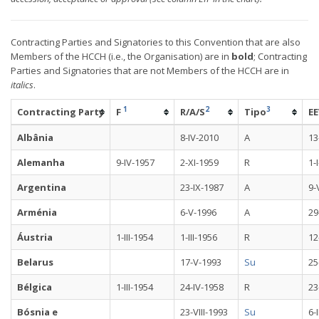
Contracting Parties and Signatories to this Convention that are also
Members of the HCCH (i.e., the Organisation) are in
bold
; Contracting
Parties and Signatories that are not Members of the HCCH are in
italics
.
1
2
3
Contracting Party
F
R/A/S
Tipo
EE
Albânia
8-IV-2010
A
13
Alemanha
9-IV-1957
2-XI-1959
R
1-
Argentina
23-IX-1987
A
9-
Arménia
6-V-1996
A
29
Áustria
1-III-1954
1-III-1956
R
12
Belarus
17-V-1993
Su
25
Bélgica
1-III-1954
24-IV-1958
R
23
Bósnia e
23-VIII-1993
Su
6-