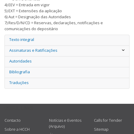
4) EEV = Entrada em vigor
5) EXT = Extensões da aplicação
6) Aut = Designação das Autoridades
7) Res/D/N/CD = Reservas, declarações, notificações e
comunicações do depositário
Texto integral
Assinaturas e Ratificações
Autoridades
Bibliografia
Traduções
USEFUL LINKS
Contacto
Notícias e Eventos
Calls for Tender
(Arquivo)
Sobre a HCCH
Sitemap