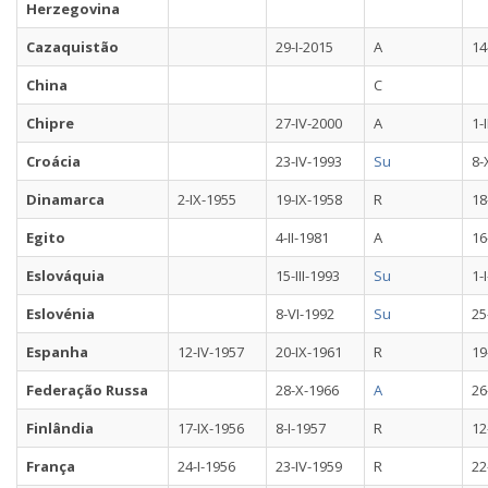
Herzegovina
Cazaquistão
29-I-2015
A
14
China
C
Chipre
27-IV-2000
A
1-
Croácia
23-IV-1993
Su
8-
Dinamarca
2-IX-1955
19-IX-1958
R
18
Egito
4-II-1981
A
16
Eslováquia
15-III-1993
Su
1-
Eslovénia
8-VI-1992
Su
25
Espanha
12-IV-1957
20-IX-1961
R
19
Federação Russa
28-X-1966
A
26
Finlândia
17-IX-1956
8-I-1957
R
12
França
24-I-1956
23-IV-1959
R
22