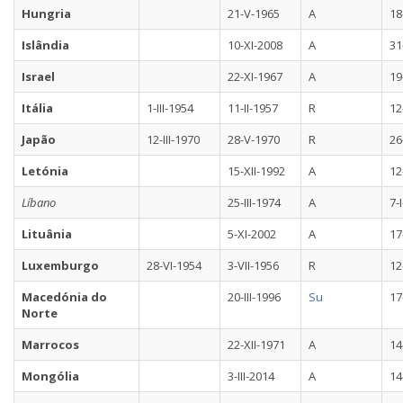
Hungria
21-V-1965
A
18
Islândia
10-XI-2008
A
31
Israel
22-XI-1967
A
19
Itália
1-III-1954
11-II-1957
R
12
Japão
12-III-1970
28-V-1970
R
26
Letónia
15-XII-1992
A
12
Líbano
25-III-1974
A
7-
Lituânia
5-XI-2002
A
17
Luxemburgo
28-VI-1954
3-VII-1956
R
12
Macedónia do
20-III-1996
Su
17
Norte
Marrocos
22-XII-1971
A
14
Mongólia
3-III-2014
A
14