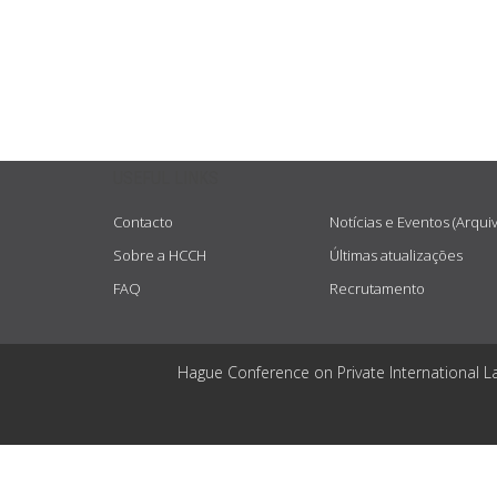
USEFUL LINKS
Contacto
Notícias e Eventos (Arqui
Sobre a HCCH
Últimas atualizações
FAQ
Recrutamento
Hague Conference on Private International L