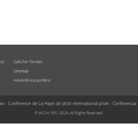
vo)
Calls for Tender
Sitemap
Advertência jurídica
aw - Conférence de La Haye de droit international privé - Conferencia
© HCCH 1951-2026. All Rights Reserved.