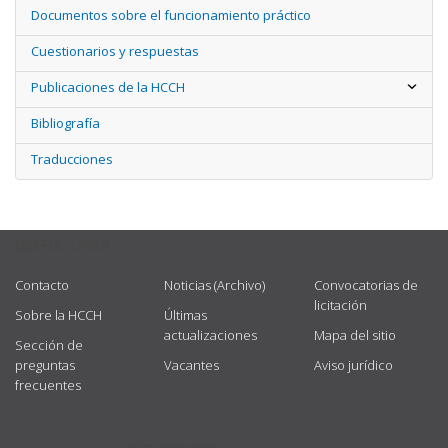
Documentos sobre el funcionamiento práctico
Cuestionarios y respuestas
Publicaciones de la HCCH
Bibliografía
Traducciones
USEFUL LINKS
Contacto
Noticias (Archivo)
Convocatorias de
licitación
Sobre la HCCH
Últimas
actualizaciones
Mapa del sitio
Sección de
preguntas
Vacantes
Aviso jurídico
frecuentes