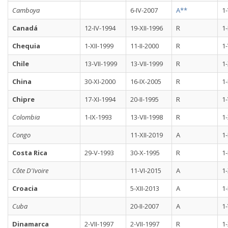
Camboya
6-IV-2007
A**
1-
Canadá
12-IV-1994
19-XII-1996
R
1-
Chequia
1-XII-1999
11-II-2000
R
1-
Chile
13-VII-1999
13-VII-1999
R
1-
China
30-XI-2000
16-IX-2005
R
1-
Chipre
17-XI-1994
20-II-1995
R
1-
Colombia
1-IX-1993
13-VII-1998
R
1-
Congo
11-XII-2019
A
1-
Costa Rica
29-V-1993
30-X-1995
R
1-
Côte D'Ivoire
11-VI-2015
A
1
Croacia
5-XII-2013
A
1-
Cuba
20-II-2007
A
1-
Dinamarca
2-VII-1997
2-VII-1997
R
1-