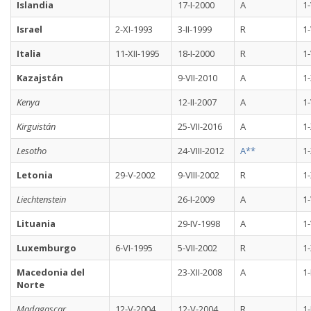
Islandia
17-I-2000
A
1
Israel
2-XI-1993
3-II-1999
R
1-
Italia
11-XII-1995
18-I-2000
R
1
Kazajstán
9-VII-2010
A
1-
Kenya
12-II-2007
A
1-
Kirguistán
25-VII-2016
A
1-
Lesotho
24-VIII-2012
A**
1-
Letonia
29-V-2002
9-VIII-2002
R
1-
Liechtenstein
26-I-2009
A
1
Lituania
29-IV-1998
A
1-
Luxemburgo
6-VI-1995
5-VII-2002
R
1-
Macedonia del
23-XII-2008
A
1-
Norte
Madagascar
12-V-2004
12-V-2004
R
1-