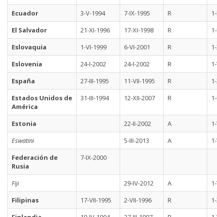
Ecuador
3-V-1994
7-IX-1995
R
1-
El Salvador
21-XI-1996
17-XI-1998
R
1-
Eslovaquia
1-VI-1999
6-VI-2001
R
1
Eslovenia
24-I-2002
24-I-2002
R
1
España
27-III-1995
11-VII-1995
R
1-
Estados Unidos de
31-III-1994
12-XII-2007
R
1-
América
Estonia
22-II-2002
A
1-
Eswatini
5-III-2013
A
1-
Federación de
7-IX-2000
Rusia
Fiji
29-IV-2012
A
1-
Filipinas
17-VII-1995
2-VII-1996
R
1-