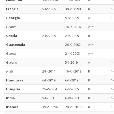
Finlandia
19-IV-1994
27-III-1997
R
1-
Francia
5-IV-1995
30-VI-1998
R
1
Georgia
9-IV-1999
A
1-
Ghana
16-IX-2016
A**
1-
Grecia
2-IX-2009
2-IX-2009
R
1-
Guatemala
26-XI-2002
A**
1-
Guinea
21-X-2003
A**
1-
Guyana
5-II-2019
A
1-
Haití
2-III-2011
16-XII-2013
R
1-
Honduras
6-III-2019
6-III-2019
R
1-
Hungría
25-V-2004
6-IV-2005
R
1-
India
9-I-2003
6-VI-2003
R
1
Irlanda
19-VI-1996
28-VII-2010
R
1-