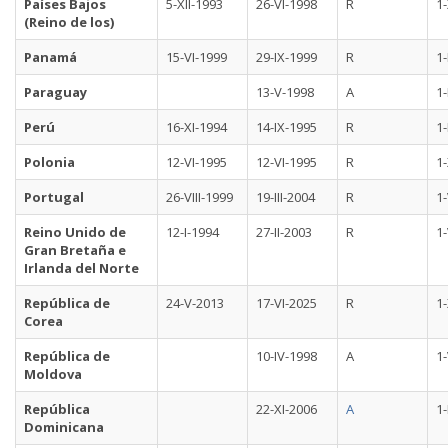
Países Bajos
5-XII-1993
26-VI-1998
R
1
(Reino de los)
Panamá
15-VI-1999
29-IX-1999
R
1-
Paraguay
13-V-1998
A
1-
Perú
16-XI-1994
14-IX-1995
R
1-
Polonia
12-VI-1995
12-VI-1995
R
1
Portugal
26-VIII-1999
19-III-2004
R
1-
Reino Unido de
12-I-1994
27-II-2003
R
1-
Gran Bretaña e
Irlanda del Norte
República de
24-V-2013
17-VI-2025
R
1
Corea
República de
10-IV-1998
A
1-
Moldova
República
22-XI-2006
A
1-
Dominicana