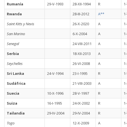
Rumanía
29-V-1993
28-XII-1994
R
1
Rwanda
28-III-2012
A**
1-
Saint Kitts y Nevis
26-X-2020
A
1-
San Marino
6-X-2004
A
1-
Senegal
24-VIII-2011
A
1-
Serbia
18-XII-2013
A
1-
Seychelles
26-VI-2008
A
1
Sri Lanka
24-V-1994
23-I-1995
R
1
Sudáfrica
21-VIII-2003
A
1-
Suecia
10-X-1996
28-V-1997
R
1-
Suiza
16-I-1995
24-IX-2002
R
1-
Tailandia
29-IV-2004
29-IV-2004
R
1-
Togo
12-X-2009
A
1-