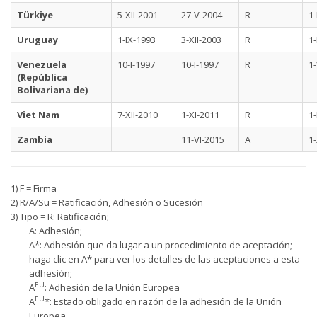
Türkiye
5-XII-2001
27-V-2004
R
1-
Uruguay
1-IX-1993
3-XII-2003
R
1-
Venezuela
10-I-1997
10-I-1997
R
1
(República
Bolivariana de)
Viet Nam
7-XII-2010
1-XI-2011
R
1-
Zambia
11-VI-2015
A
1
1) F = Firma
2) R/A/Su = Ratificación, Adhesión o Sucesión
3) Tipo = R: Ratificación;
A: Adhesión;
A*: Adhesión que da lugar a un procedimiento de aceptación;
haga clic en A* para ver los detalles de las aceptaciones a esta
adhesión;
EU
A
: Adhesión de la Unión Europea
EU
A
*: Estado obligado en razón de la adhesión de la Unión
Europea