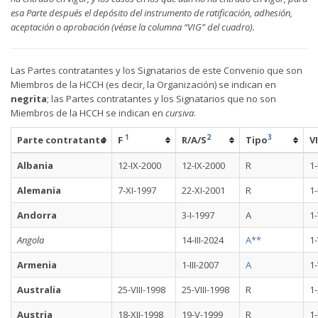
esa Parte después el depósito del instrumento de ratificación, adhesión,
aceptación o aprobación (véase la columna “VIG” del cuadro).
Las Partes contratantes y los Signatarios de este Convenio que son
Miembros de la HCCH (es decir, la Organización) se indican en
negrita
; las Partes contratantes y los Signatarios que no son
Miembros de la HCCH se indican en
cursiva
.
1
2
3
Parte contratante
F
R/A/S
Tipo
V
Albania
12-IX-2000
12-IX-2000
R
1-
Alemania
7-XI-1997
22-XI-2001
R
1-
Andorra
3-I-1997
A
1
Angola
14-III-2024
A**
1-
Armenia
1-III-2007
A
1-
Australia
25-VIII-1998
25-VIII-1998
R
1-
Austria
18-XII-1998
19-V-1999
R
1-