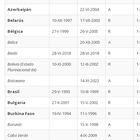
Azerbaiyán
22-VI-2004
A
1
Belarús
10-XII-1997
17-VII-2003
R
1-
Bélgica
27-I-1999
26-V-2005
R
1-
Belice
20-XII-2005
A
1-
Benín
28-VI-2018
28-VI-2018
R
1
Bolivia (Estado
10-XI-2000
12-III-2002
R
1-
Plurinacional de)
Botswana
14-XI-2022
A
1-
Brasil
29-V-1993
10-III-1999
R
1-
Bulgaria
27-II-2001
15-V-2002
R
1-
Burkina Faso
19-IV-1994
11-I-1996
R
1
Burundi
15-X-1998
A
1-
Cabo Verde
4-IX-2009
A
1-