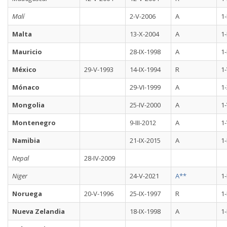
Malí
2-V-2006
A
1-
Malta
13-X-2004
A
1-
Mauricio
28-IX-1998
A
1-
México
29-V-1993
14-IX-1994
R
1
Mónaco
29-VI-1999
A
1
Mongolia
25-IV-2000
A
1-
Montenegro
9-III-2012
A
1-
Namibia
21-IX-2015
A
1-
Nepal
28-IV-2009
Niger
24-V-2021
A**
1-
Noruega
20-V-1996
25-IX-1997
R
1-
Nueva Zelandia
18-IX-1998
A
1-