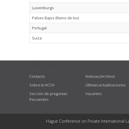
Luxemburgo
Países Bajos (Reino de los)
Portugal
Suiza
USEFUL LINKS
Contacto
Noticias (Archivo)
Sobre la HCCH
Últimas actualizaciones
Sección de preguntas
Vacantes
frecuentes
Hague Conference on Private International L