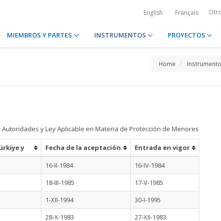
Otr
English
Français
MIEMBROS Y PARTES
INSTRUMENTOS
PROYECTOS
Home
Instrument
Autoridades y Ley Aplicable en Materia de Protección de Menores
ürkiye y
Fecha de la aceptación
Entrada en vigor
16-II-1984
16-IV-1984
18-III-1985
17-V-1985
1-XII-1994
30-I-1995
28-X-1983
27-XII-1983