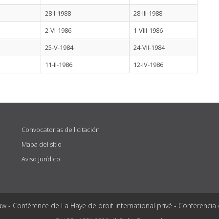
28-I-1988
28-III-1988
2-VI-1986
1-VIII-1986
25-V-1984
24-VII-1984
11-II-1986
12-IV-1986
Convocatorias de licitación
Mapa del sitio
Aviso jurídico
aw - Conférence de La Haye de droit international privé - Conferencia