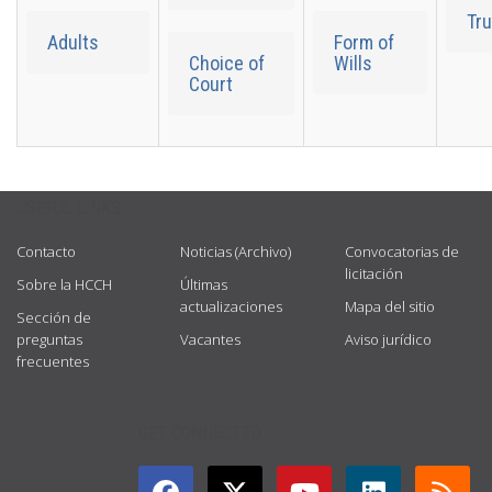
Tr
Adults
Form of
Choice of
Wills
Court
USEFUL LINKS
Contacto
Noticias (Archivo)
Convocatorias de
licitación
Sobre la HCCH
Últimas
actualizaciones
Mapa del sitio
Sección de
preguntas
Vacantes
Aviso jurídico
frecuentes
GET CONNECTED