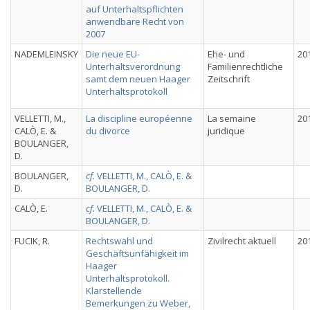
auf Unterhaltspflichten
anwendbare Recht von
2007
NADEMLEINSKY
Die neue EU-
Ehe- und
20
Unterhaltsverordnung
Familienrechtliche
samt dem neuen Haager
Zeitschrift
Unterhaltsprotokoll
VELLETTI, M.,
La discipline européenne
La semaine
20
CALÒ, E. &
du divorce
juridique
BOULANGER,
D.
BOULANGER,
cf.
VELLETTI, M., CALÒ, E. &
D.
BOULANGER, D.
CALÒ, E.
cf.
VELLETTI, M., CALÒ, E. &
BOULANGER, D.
FUCIK, R.
Rechtswahl und
Zivilrecht aktuell
20
Geschäftsunfähigkeit im
Haager
Unterhaltsprotokoll.
Klarstellende
Bemerkungen zu Weber,