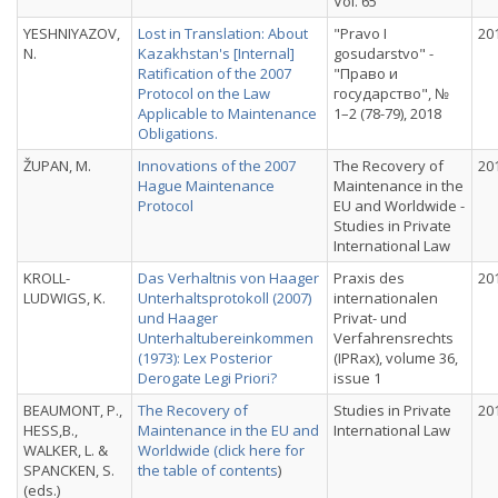
Vol. 65
YESHNIYAZOV,
Lost in Translation: About
"Pravo I
20
N.
Kazakhstan's [Internal]
gosudarstvo" -
Ratification of the 2007
"Право и
Protocol on the Law
государство", №
Applicable to Maintenance
1–2 (78-79), 2018
Obligations.
ŽUPAN, M.
Innovations of the 2007
The Recovery of
20
Hague Maintenance
Maintenance in the
Protocol
EU and Worldwide -
Studies in Private
International Law
KROLL-
Das Verhaltnis von Haager
Praxis des
20
LUDWIGS, K.
Unterhaltsprotokoll (2007)
internationalen
und Haager
Privat- und
Unterhaltubereinkommen
Verfahrensrechts
(1973): Lex Posterior
(IPRax), volume 36,
Derogate Legi Priori?
issue 1
BEAUMONT, P.,
The Recovery of
Studies in Private
20
HESS,B.,
Maintenance in the EU and
International Law
WALKER, L. &
Worldwide (
click here for
SPANCKEN, S.
the table of contents
)
(eds.)