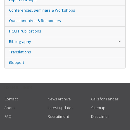
Conferences, Seminars & Workshops
Questionnaires & Responses
HCCH Publications
Bibliography
Translations
iSupport
USEFUL LINKS
Contact
News Archive
Calls for Tender
About
Latest updates
Sitemap
FAQ
Recruitment
Disclaimer