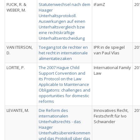
FUCIK, R. &
Statutenwechsel nach dem
iFamZ
20
WEBER, M.
Haager
Unterhaltsprotokoll.
Auswirkungen auf einen
Unterhaltsvergleich bzw
eine rechtskräftige
Unterhaltsentscheidung
VAN ITERSON,
Toegang tot de rechter en
IPR in de spiegel
20
D.
het recht in internationale
van Paul Vlas
alimentatiezaken
LORTIE, P.
The 2007 Hague Child
International Family
20
Support Convention and
Law
its Protocol on the Law
Applicable to Maintenance
Obligatons: challenges and
opportunities for domestic
reforms
LEVANTE, M.
Die Reform des
Innovatives Recht,
20
internationalen
Festschrift für Ivo
Unterhaltsrechts - das
Schwander
Haager
Unterhaltsübereinkommen
und das Protokoll über das