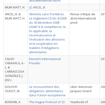
anzuwendende Recht
MUIR WATT, H.
cf.
ANCEL, B.
ANCEL, B. &
Aliments sans frontières.
Revue critique de
20
MUIR WATT, H.
Le règlement CE No 4/2009
droit international
du 18 décembre 2008
privé
relatif à la compétence, la
loi applicable, la
reconnaissance et
l'exécution des décisions
et la coopération en
matière d'obligations
alimentaires
CALVO
Derecho Internacional
20
CARAVACA, A.-
Privado
L. &
CARRASCOSA
GONZÁLEZ, J.
(Dir.)
DOUCHY-
Le recouvrement des
Liber Amicorum
20
OUDOT, M.
obligations alimentaires
Jacques Isnard
dans l'Union européenne
BONOMI, A.
The Hague Protocol of 23
Yearbook of
20