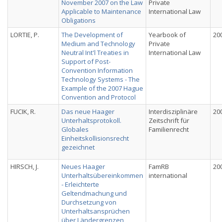
November 2007 on the Law
Private
Applicable to Maintenance
International Law
Obligations
LORTIE, P.
The Development of
Yearbook of
20
Medium and Technology
Private
Neutral Int'l Treaties in
International Law
Support of Post-
Convention Information
Technology Systems - The
Example of the 2007 Hague
Convention and Protocol
FUCIK, R.
Das neue Haager
Interdisziplinäre
20
Unterhaltsprotokoll.
Zeitschrift für
Globales
Familienrecht
Einheitskollisionsrecht
gezeichnet
HIRSCH, J.
Neues Haager
FamRB
20
Unterhaltsübereinkommen
international
- Erleichterte
Geltendmachung und
Durchsetzung von
Unterhaltsansprüchen
über Ländergrenzen