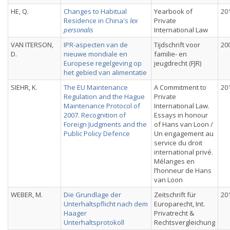
HE, Q.
Changes to Habitual
Yearbook of
20
Residence in China's
lex
Private
personalis
International Law
VAN ITERSON,
IPR-aspecten van de
Tijdschrift voor
20
D.
nieuwe mondiale en
familie- en
Europese regelgeving op
jeugdrecht (FJR)
het gebied van alimentatie
SIEHR, K.
The EU Maintenance
A Commitment to
20
Regulation and the Hague
Private
Maintenance Protocol of
International Law.
2007. Recognition of
Essays in honour
Foreign Judgments and the
of Hans van Loon /
Public Policy Defence
Un engagement au
service du droit
international privé.
Mélanges en
l’honneur de Hans
van Loon
WEBER, M.
Die Grundlage der
Zeitschrift für
20
Unterhaltspflicht nach dem
Europarecht, Int.
Haager
Privatrecht &
Unterhaltsprotokoll
Rechtsvergleichung