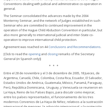
Conventions dealing with judicial and administrative co-operation in
general.
The Seminar consolidated the advances made by the 2004
Monterrey Seminar, and the network of Judges established in such
Seminar who are committed to continued improvement in the
operation of the Hague Child Abduction Convention in particular, but
also more generally to international judicial and inter-State co-
operation to improve international child protection.
Agreement was reached on 44
Conclusions and Recommendations
.
[Click to read the
opening
and
closing
remarks of the Secretary
General (in Spanish only)]
* * *
Entre el 28 de noviembre y el 3 de diciembre de 2005, 18 Jueces, de
Argentina, Canadá, Chile, Colombia, Costa Rica, Ecuador, El Salvador,
Estados Unidos de América, Guatemala, México, Panamá, Paraguay,
Perú, República Dominicana, Uruguay, y Venezuela se reunieron en
La Haya, Reino de los Países Bajos, para discutir como mejorar,
entre los países representados, el funcionamiento de los tres
modernos Convenios de La Haya de Niñez, relativos a la sustracción
internacional de menores, la adopción internacional, y la protección