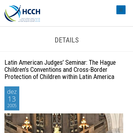
#transl
DETAILS
Latin American Judges’ Seminar: The Hague
Children’s Conventions and Cross-Border
Protection of Children within Latin America
dez
13
2005