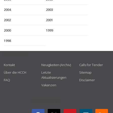
2004
2003
2002
2001
2000
1999
1998
USEFUL LINKS
Kontakt
Neuigkeiten (Archiv)
Calls for Tender
Über die HCCH
Letzte
Sitemap
Aktualisierungen
FAQ
Disclaimer
Vakanzen
GET CONNECTED