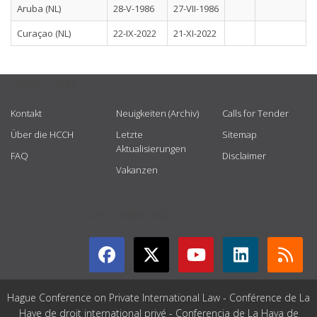
Aruba (NL)
28-V-1986
27-VII-1986
Curaçao (NL)
22-IX-2022
21-XI-2022
USEFUL LINKS
Kontakt
Neuigkeiten (Archiv)
Calls for Tender
Über die HCCH
Letzte
Sitemap
Aktualisierungen
FAQ
Disclaimer
Vakanzen
GET CONNECTED
Hague Conference on Private International Law - Conférence de La
Haye de droit international privé - Conferencia de La Haya de