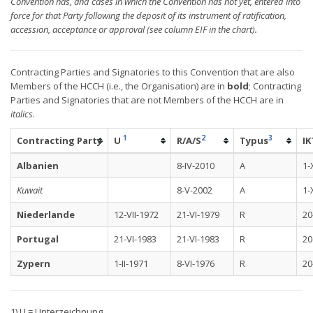
Convention has, and cases in which the Convention has not yet, entered into
force for that Party following the deposit of its instrument of ratification,
accession, acceptance or approval (see column EIF in the chart).
Contracting Parties and Signatories to this Convention that are also
Members of the HCCH (i.e., the Organisation) are in
bold
; Contracting
Parties and Signatories that are not Members of the HCCH are in
italics
.
1
2
3
Contracting Party
U
R/A/S
Typus
IK
Albanien
8-IV-2010
A
1-
Kuwait
8-V-2002
A
1-
Niederlande
12-VII-1972
21-VI-1979
R
20
Portugal
21-VI-1983
21-VI-1983
R
20
Zypern
1-II-1971
8-VI-1976
R
20
1) U = Unterzeichnung