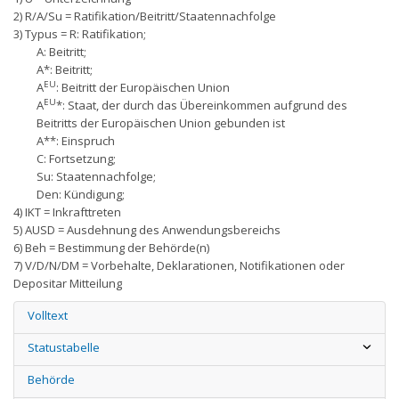
2) R/A/Su = Ratifikation/Beitritt/Staatennachfolge
3) Typus = R: Ratifikation;
A: Beitritt;
A*: Beitritt;
EU
A
: Beitritt der Europäischen Union
EU
A
*: Staat, der durch das Übereinkommen aufgrund des
Beitritts der Europäischen Union gebunden ist
A**: Einspruch
C: Fortsetzung;
Su: Staatennachfolge;
Den: Kündigung;
4) IKT = Inkrafttreten
5) AUSD = Ausdehnung des Anwendungsbereichs
6) Beh = Bestimmung der Behörde(n)
7) V/D/N/DM = Vorbehalte, Deklarationen, Notifikationen oder
Depositar Mitteilung
Volltext
Statustabelle
Behörde