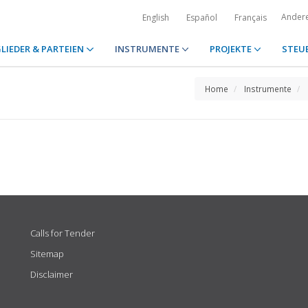
Ander
English
Español
Français
LIEDER & PARTEIEN
INSTRUMENTE
PROJEKTE
STEU
Home
Instrumente
Calls for Tender
Sitemap
Disclaimer