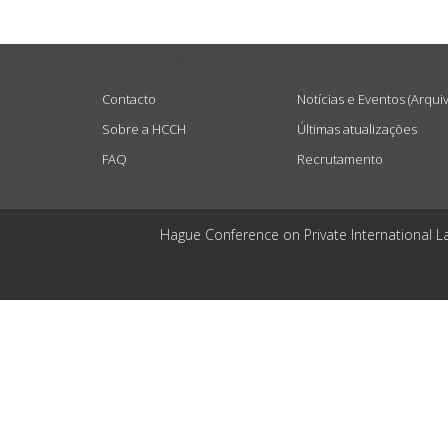
USEFUL LINKS
Contacto
Notícias e Eventos (Arqui
Sobre a HCCH
Últimas atualizações
FAQ
Recrutamento
Hague Conference on Private International L