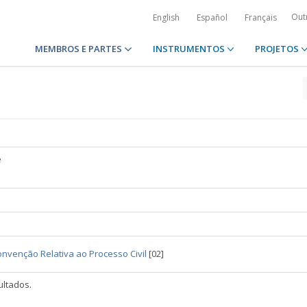
Out
English
Español
Français
MEMBROS E PARTES
INSTRUMENTOS
PROJETOS
é
nvenção Relativa ao Processo Civil
[02]
ltados.