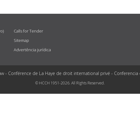
vo)
Calls for Tender
Sitemap
Advertência jurídica
aw - Conférence de La Haye de droit international privé - Conferencia
© HCCH 1951-2026. All Rights Reserved.