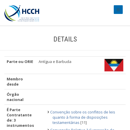
#transl
DETAILS
Parte ou ORIE
Antígua e Barbuda
Membro
desde
Órgão
nacional
É Parte
Convenção sobre os conflitos de leis
Contratante
quanto à forma de disposições
de: 3
testamentárias
[11]
instrumentos