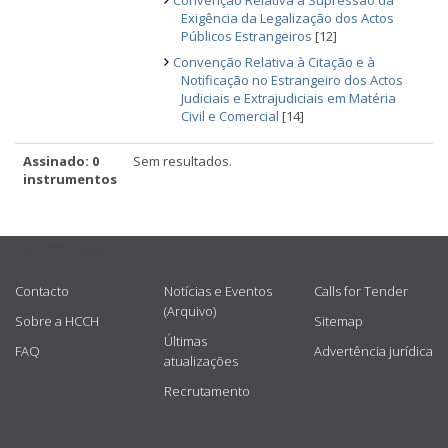
Convenção Relativa à Supressão da
Exigência da Legalização dos Actos
Públicos Estrangeiros
[12]
Convenção Relativa à Citação e à
Notificação no Estrangeiro dos Actos
Judiciais e Extrajudiciais em Matéria
Civil e Comercial
[14]
Assinado: 0
Sem resultados.
instrumentos
USEFUL LINKS
Contacto
Notícias e Eventos
Calls for Tender
(Arquivo)
Sobre a HCCH
Sitemap
Últimas
FAQ
Advertência jurídica
atualizações
Recrutamento