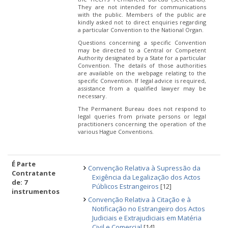
They are not intended for communications
with the public. Members of the public are
kindly asked not to direct enquiries regarding
a particular Convention to the National Organ.
Questions concerning a specific Convention
may be directed to a Central or Competent
Authority designated by a State for a particular
Convention. The details of those authorities
are available on the webpage relating to the
specific Convention. If legal advice is required,
assistance from a qualified lawyer may be
necessary.
The Permanent Bureau does not respond to
legal queries from private persons or legal
practitioners concerning the operation of the
various Hague Conventions.
É Parte
Convenção Relativa à Supressão da
Contratante
Exigência da Legalização dos Actos
de: 7
Públicos Estrangeiros
[12]
instrumentos
Convenção Relativa à Citação e à
Notificação no Estrangeiro dos Actos
Judiciais e Extrajudiciais em Matéria
Civil e Comercial
[14]