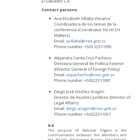
El Salvador C.A
Contact persons:
Ana Elizabeth Villalta Viscarra
Coordinadora de los temas de la
conferencia (Coordinator for HCCH
Matters)
Email:
avillalta@rree.gob.sv
Phone number: +503 22311095
Alejandra Santa Cruz Pacheco
Directora General de Política Exterior
(Director General of Foreign Policy)
Email:
aspachecho@rree.gob.sv
Phone number: +50322311081
Diego José Góchez Aragón
Director de Asuntos Jurídicos (Director of
Legal Affairs)
Email:
diego.aragon@rree.gob.sv
Phone number: +50322311037
N.B.
The purpose of National Organs is the
communication between the Members and
the HCCH’s Permanent Bureau (Secretariat).