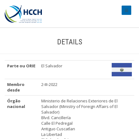
#transl
DETAILS
Parte ou ORIE
El Salvador
Membro
2-III-2022
desde
Órgão
Ministerio de Relaciones Exteriores de El
nacional
Salvador (Ministry of Foreign Affairs of El
Salvador)
Blvd. Cancillería
Calle El Pedregal
Antiguo Cuscatlan
La Libertad