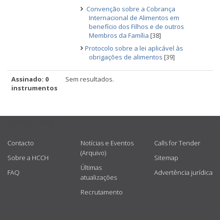
Convenção sobre a Cobrança
Internacional de Alimentos em
benefício dos Filhos e de outros
Membros da Família
[38]
Protocolo sobre a lei aplicável às
obrigações de alimentos
[39]
Assinado: 0
Sem resultados.
instrumentos
USEFUL LINKS
Contacto
Notícias e Eventos
Calls for Tender
(Arquivo)
Sobre a HCCH
Sitemap
Últimas
FAQ
Advertência jurídica
atualizações
Recrutamento