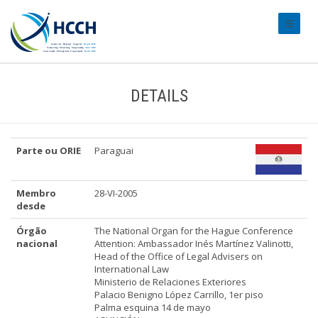
#transl
DETAILS
Parte ou ORIE
Paraguai
Membro
28-VI-2005
desde
Órgão
The National Organ for the Hague Conference
nacional
Attention: Ambassador Inés Martínez Valinotti,
Head of the Office of Legal Advisers on
International Law
Ministerio de Relaciones Exteriores
Palacio Benigno López Carrillo, 1er piso
Palma esquina 14 de mayo