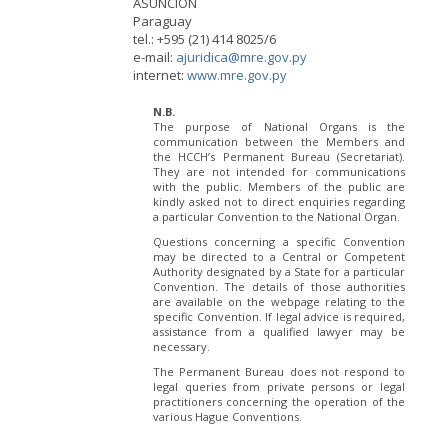
ASUNCIÓN
Paraguay
tel.: +595 (21) 414 8025/6
e-mail:
ajuridica@mre.gov.py
internet:
www.mre.gov.py
N.B.
The purpose of National Organs is the
communication between the Members and
the HCCH’s Permanent Bureau (Secretariat).
They are not intended for communications
with the public. Members of the public are
kindly asked not to direct enquiries regarding
a particular Convention to the National Organ.
Questions concerning a specific Convention
may be directed to a Central or Competent
Authority designated by a State for a particular
Convention. The details of those authorities
are available on the webpage relating to the
specific Convention. If legal advice is required,
assistance from a qualified lawyer may be
necessary.
The Permanent Bureau does not respond to
legal queries from private persons or legal
practitioners concerning the operation of the
various Hague Conventions.