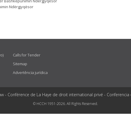
për Bashkëpunimin Ndërgjyqësor
unimin Ndërgjyqësor
vo)
Calls for Tender
Sitemap
Advertência jurídica
aw - Conférence de La Haye de droit international privé - Conferencia
© HCCH 1951-2026. All Rights Reserved.