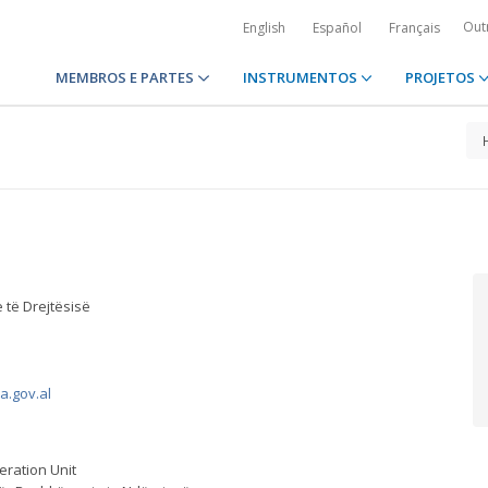
Out
English
Español
Français
MEMBROS E PARTES
INSTRUMENTOS
PROJETOS
 të Drejtësisë
a.gov.al
eration Unit