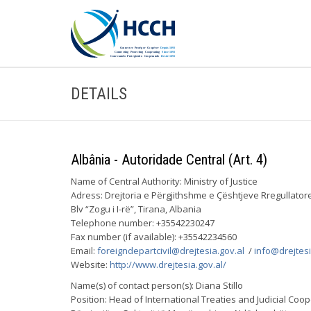
DETAILS
Albânia - Autoridade Central (Art. 4)
Name of Central Authority: Ministry of Justice
Adress: Drejtoria e Përgjithshme e Çështjeve Rregullatore
Blv “Zogu i I-rë”, Tirana, Albania
Telephone number: +35542230247
Fax number (if available): +35542234560
Email:
foreigndepartcivil@drejtesia.gov.al
/
info@drejtesi
Website:
http://www.drejtesia.gov.al/
Name(s) of contact person(s): Diana Stillo
Position: Head of International Treaties and Judicial Coop