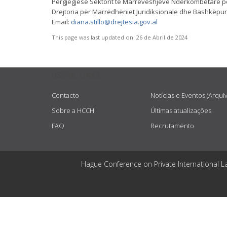
Përgjegjëse Sektorit të Marrëveshjeve Ndërkombëtare 
Drejtoria për Marrëdhëniet Juridiksionale dhe Bashkëp
Email:
diana.stillo@drejtesia.gov.al
This page was last updated on:
26 de Abril de 2024
USEFUL LINKS
Contacto
Notícias e Eventos (Arqui
Sobre a HCCH
Últimas atualizações
FAQ
Recrutamento
Hague Conference on Private International L