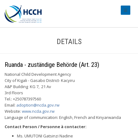
#transl
DETAILS
Ruanda - zuständige Behörde (Art. 23)
National Child Development Agency
City of Kigali - Gasabo District- Kacyiru
A&P Building KG 7, 21 Av
3rd Floors
Tel.: +250787397560
Email:
adoption@ncda.gov.rw
Website:
www.ncda.gov.rw
Language of communication: English, French and Kinyarwanda
Contact Person / Personne à contacter:
Ms. UMUTONI Gatsinzi Nadine