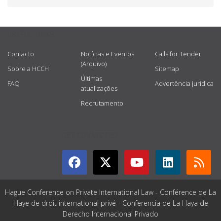
USEFUL LINKS
Contacto
Notícias e Eventos
Calls for Tender
(Arquivo)
Sobre a HCCH
Sitemap
Últimas
FAQ
Advertência jurídica
atualizações
Recrutamento
GET CONNECTED
Hague Conference on Private International Law - Conférence de La
Haye de droit international privé - Conferencia de La Haya de
Derecho Internacional Privado