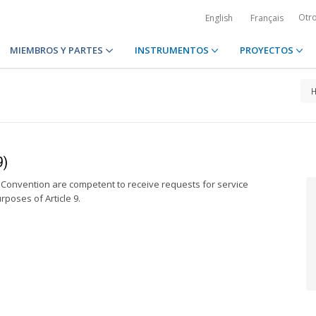
Otr
English
Français
MIEMBROS Y PARTES
INSTRUMENTOS
PROYECTOS
9)
e Convention are competent to receive requests for service
rposes of Article 9.