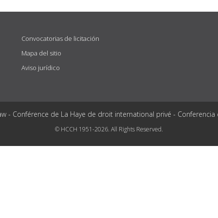
Convocatorias de licitación
Mapa del sitio
Aviso jurídico
aw - Conférence de La Haye de droit international privé - Conferencia
© HCCH 1951-2026. All Rights Reserved.