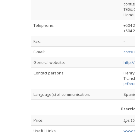
contig
TEGU
Hond
Telephone:
+504 
+504 2
Fax:
-
E-mail:
consu
General website:
http:
Contact persons:
Henry 
Transl
jefat
Language(s) of communication:
Spani
Practi
Price:
Lps.15
Useful Links:
www.sr