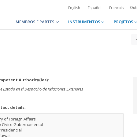
Out
English
Español
Français
MEMBROS E PARTES
INSTRUMENTOS
PROJETOS
petent Authority(ies):
 de Estado en el Despacho de Relaciones Exteriores
tact details:
ry of Foreign Affairs
o Cívico Gubernamental
Presidencial
Kuwait