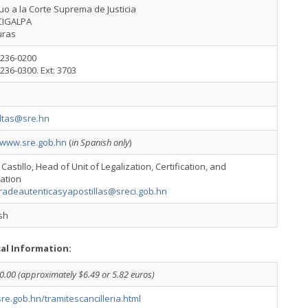
uo a la Corte Suprema de Justicia
CIGALPA
uras
2236-0200
236-0300. Ext: 3703
ltas@sre.hn
//www.sre.gob.hn
(
in Spanish only
)
Castillo, Head of Unit of Legalization, Certification, and
ation
uradeautenticasyapostillas@sreci.gob.hn
sh
cal Information:
0.00 (approximately $6.49 or 5.82 euros)
e.gob.hn/tramitescancilleria.html