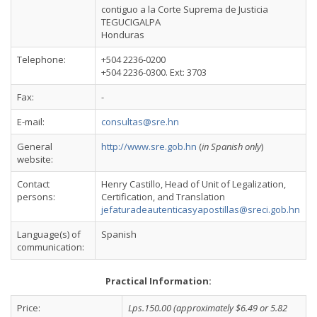
contiguo a la Corte Suprema de Justicia
TEGUCIGALPA
Honduras
Telephone:
+504 2236-0200
+504 2236-0300. Ext: 3703
Fax:
-
E-mail:
consultas@sre.hn
General
http://www.sre.gob.hn
(
in Spanish only
)
website:
Contact
Henry Castillo, Head of Unit of Legalization,
persons:
Certification, and Translation
jefaturadeautenticasyapostillas@sreci.gob.hn
Language(s) of
Spanish
communication:
Practical Information:
Price:
Lps.150.00 (approximately $6.49 or 5.82