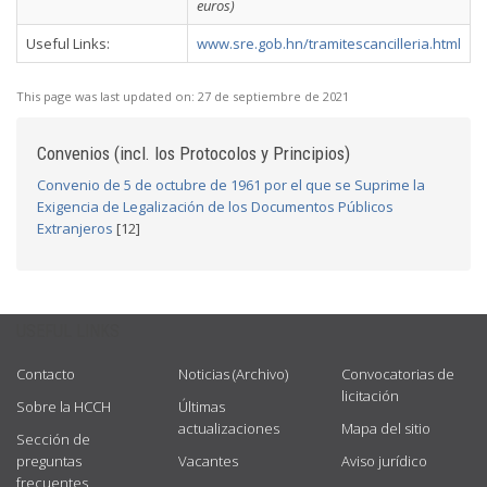
euros)
Useful Links:
www.sre.gob.hn/tramitescancilleria.html
This page was last updated on:
27 de septiembre de 2021
Convenios (incl. los Protocolos y Principios)
Convenio de 5 de octubre de 1961 por el que se Suprime la
Exigencia de Legalización de los Documentos Públicos
Extranjeros
[12]
USEFUL LINKS
Contacto
Noticias (Archivo)
Convocatorias de
licitación
Sobre la HCCH
Últimas
actualizaciones
Mapa del sitio
Sección de
preguntas
Vacantes
Aviso jurídico
frecuentes