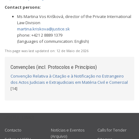
Contact persons:
Ms Martina Vos Krišková, director of the Private International
Law Division
martina.kriskova@justice.sk
phone: +421 2 8889 1379
(languages of communication: English)
This page was last updated on:
12 de Maio de 2026
Convenções (incl. Protocolos e Princípios)
Convenção Relativa à Citação e à Notificação no Estrangeiro
dos Actos Judiciais e Extrajudiciais em Matéria Civil e Comercial
[14]
USEFUL LINKS
Contacto
Notícias e Eventos
Calls for Tender
(Arquivo)