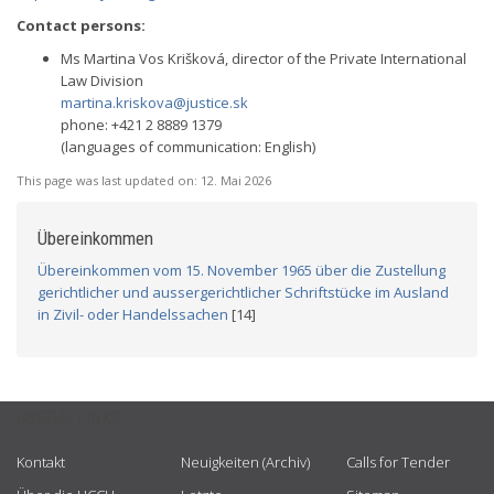
Contact persons:
Ms Martina Vos Krišková, director of the Private International
Law Division
martina.kriskova@justice.sk
phone: +421 2 8889 1379
(languages of communication: English)
This page was last updated on:
12. Mai 2026
Übereinkommen
Übereinkommen vom 15. November 1965 über die Zustellung
gerichtlicher und aussergerichtlicher Schriftstücke im Ausland
in Zivil- oder Handelssachen
[14]
USEFUL LINKS
Kontakt
Neuigkeiten (Archiv)
Calls for Tender