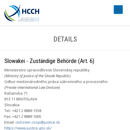
#transl
DETAILS
Slowakei - Zuständige Behörde (Art. 6)
Ministerstvo spravodlivosti Slovenskej republiky
(Ministry of Justice of the Slovak Republic)
Odbor medzinárodného práva súkromného a procesného
(Private International Law Division)
Račianska 71
813 11 BRATISLAVA
Slovakia
Tel.: +421 2 8889 1358
Fax: +421 2 8889 1605
Email:
civil.inter.coop@justice.sk
https://www.justice.gov.sk/