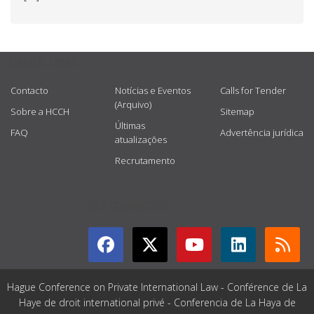
USEFUL LINKS
Contacto
Notícias e Eventos
Calls for Tender
(Arquivo)
Sobre a HCCH
Sitemap
Últimas
FAQ
Advertência jurídica
atualizações
Recrutamento
GET CONNECTED
Hague Conference on Private International Law - Conférence de La
Haye de droit international privé - Conferencia de La Haya de