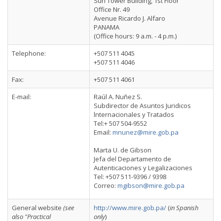
Sun Tower Building, 1st Floor
Office Nr. 49
Avenue Ricardo J. Alfaro
PANAMA
(Office hours: 9 a.m. - 4 p.m.)
Telephone:
+507 511 4045
+507 511 4046
Fax:
+507 511 4061
E-mail:
Raúl A. Nuñez S.
Subdirector de Asuntos Juridicos
lnternacionales y Tratados
Tel:+ 507 504-9552
Email:
mnunez@mire.gob.pa
Marta U. de Gibson
Jefa del Departamento de
Autenticaciones y Legalizaciones
Tel: +507 511-9396 / 9398
Correo:
mgibson@mire.gob.pa
General website
(see
http://www.mire.gob.pa/
(
in
Spanish
also "Practical
only
)