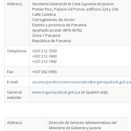
Address:
Secretaría General de la Corte Suprema de Justicia
Primer Piso, Palacio Gil Ponce, edificios 224 y 236
Calle Culebra
Córregimiento de Ancón
Distrito y provincia de Panamá
Apartado postal: 0816-06762
Zona 1 Panamá
República de Panamá
Telephone:
+507 212-7300
+507 212-7400
+507 212-7492
Fax:
+507 262-5956
E-mail:
asuntosjuridicosinternacionales@organojudicial.gob.p
General
www.organojudicial.gob.pa
(
in Spanish only
)
website:
Address:
Dirección de Servicios Administrativos del
Ministerio de Gobierno y Justicia