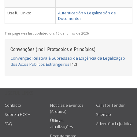
Useful Links:
Autenticación y Legalización de
Documentos
This page was last updated on:
16 de Junho de 2026
Convenções (incl. Protocolos e Princípios)
Convenção Relativa à Supressão da Exigência da Legalização
dos Actos Públicos Estrangeiros
[12]
USEFUL LINKS
Contacto
Notícias e Eventos
Calls for Tender
(Arquivo)
Sobre a HCCH
Sitemap
Últimas
FAQ
Advertência jurídica
atualizações
Recrutamento