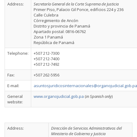
Address:
Secretaría General de la Corte Suprema de Justicia
Primer Piso, Palacio Gil Ponce, edificios 224 y 236
Calle Culebra
Córregimiento de Ancón
Distrito y provincia de Panamá
Apartado postal: 0816-06762
Zona 1 Panamá
República de Panamá
Telephone:
+507 212-7300
+507 212-7400
+507 212-7492
Fax:
+507 262-5956
E-mail:
asuntosjuridicosinternacionales@organojudicial.gob.p
General
www.organojudicial.gob.pa
(
in Spanish only
)
website:
Address:
Dirección de Servicios Administrativos del
Ministerio de Gobierno y Justicia