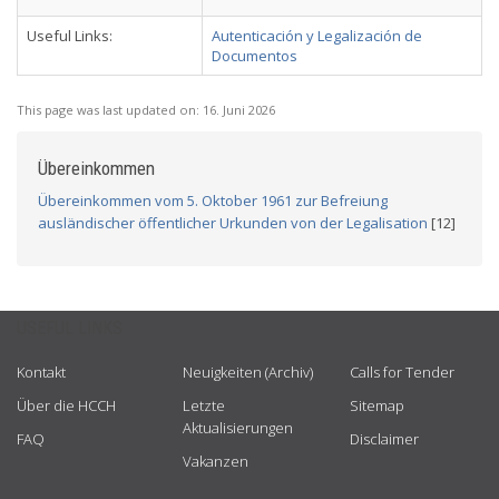
Useful Links:
Autenticación y Legalización de
Documentos
This page was last updated on:
16. Juni 2026
Übereinkommen
Übereinkommen vom 5. Oktober 1961 zur Befreiung
ausländischer öffentlicher Urkunden von der Legalisation
[12]
USEFUL LINKS
Kontakt
Neuigkeiten (Archiv)
Calls for Tender
Über die HCCH
Letzte
Sitemap
Aktualisierungen
FAQ
Disclaimer
Vakanzen