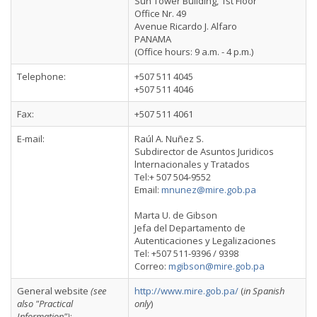
Sun Tower Building, 1st Floor
Office Nr. 49
Avenue Ricardo J. Alfaro
PANAMA
(Office hours: 9 a.m. - 4 p.m.)
Telephone:
+507 511 4045
+507 511 4046
Fax:
+507 511 4061
E-mail:
Raúl A. Nuñez S.
Subdirector de Asuntos Juridicos
lnternacionales y Tratados
Tel:+ 507 504-9552
Email:
mnunez@mire.gob.pa
Marta U. de Gibson
Jefa del Departamento de
Autenticaciones y Legalizaciones
Tel: +507 511-9396 / 9398
Correo:
mgibson@mire.gob.pa
General website
(see
http://www.mire.gob.pa/
(
in
Spanish
also "Practical
only
)
Information")
: