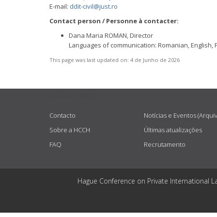
E-mail:
ddit-civil@just.ro
Contact person / Personne à contacter:
Dana Maria ROMAN, Director
Languages of communication: Romanian, English, 
This page was last updated on:
4 de Junho de 2026
USEFUL LINKS
Contacto
Notícias e Eventos (Arqui
Sobre a HCCH
Últimas atualizações
FAQ
Recrutamento
Hague Conference on Private International L