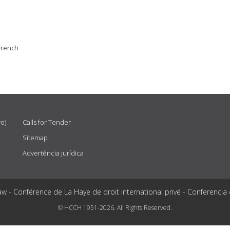
French
vo)
Calls for Tender
Sitemap
Advertência jurídica
aw - Conférence de La Haye de droit international privé - Conferencia
© HCCH 1951-2026. All Rights Reserved.