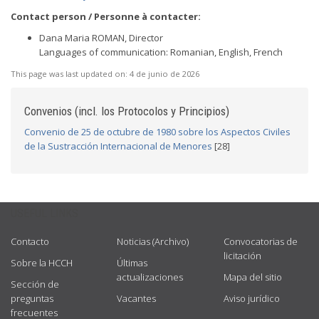
Contact person / Personne à contacter:
Dana Maria ROMAN, Director
Languages of communication: Romanian, English, French
This page was last updated on:
4 de junio de 2026
Convenios (incl. los Protocolos y Principios)
Convenio de 25 de octubre de 1980 sobre los Aspectos Civiles
de la Sustracción Internacional de Menores
[28]
USEFUL LINKS
Contacto
Noticias (Archivo)
Convocatorias de
licitación
Sobre la HCCH
Últimas
actualizaciones
Mapa del sitio
Sección de
preguntas
Vacantes
Aviso jurídico
frecuentes