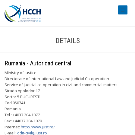
#transl
DETAILS
Rumanía - Autoridad central
Ministry of Justice
Directorate of International Law and Judicial Co-operation
Service of judicial co-operation in civil and commercial matters
Strada Apolodor 17
Sector 5 BUCURESTI
Cod 050741
Romania
Tel.: +4037 204 1077
Fax: +44037 204 1079
Internet:
http://www.just.ro/
E-mail:
ddit-civil@just.ro