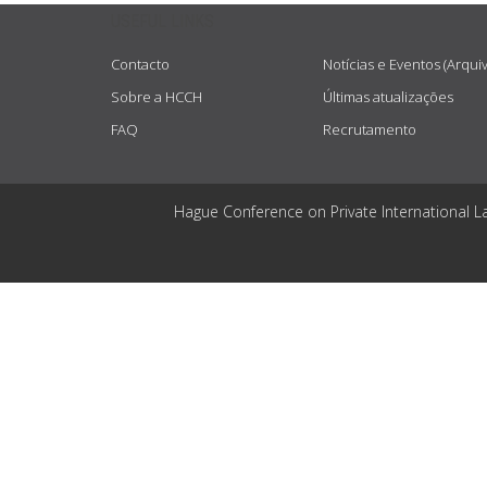
USEFUL LINKS
Contacto
Notícias e Eventos (Arqui
Sobre a HCCH
Últimas atualizações
FAQ
Recrutamento
Hague Conference on Private International L