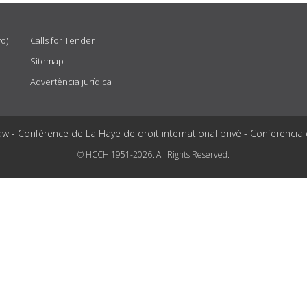
vo)
Calls for Tender
Sitemap
Advertência jurídica
aw - Conférence de La Haye de droit international privé - Conferencia
© HCCH 1951-2026. All Rights Reserved.