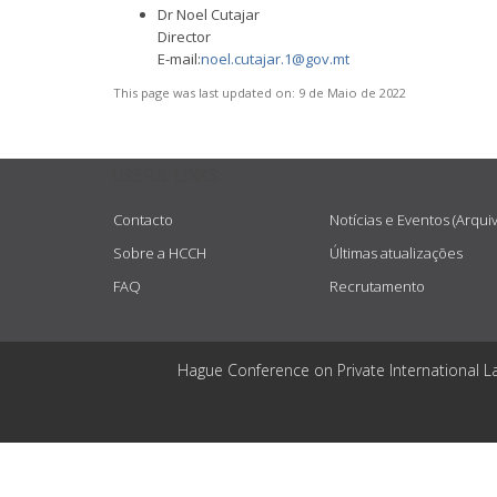
Dr Noel Cutajar
Director
E-mail:
noel.cutajar.1@gov.mt
This page was last updated on:
9 de Maio de 2022
USEFUL LINKS
Contacto
Notícias e Eventos (Arqui
Sobre a HCCH
Últimas atualizações
FAQ
Recrutamento
Hague Conference on Private International L