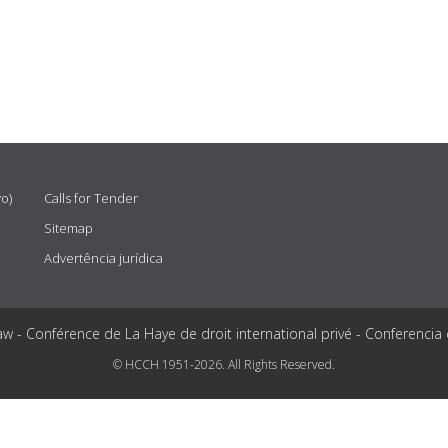
vo)
Calls for Tender
Sitemap
Advertência jurídica
aw - Conférence de La Haye de droit international privé - Conferencia
© HCCH 1951-2026. All Rights Reserved.