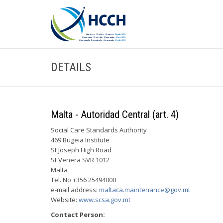
DETAILS
Malta - Autoridad Central (art. 4)
Social Care Standards Authority
469 Bugeia Institute
St Joseph High Road
St Venera SVR 1012
Malta
Tel. No +356 25494000
e-mail address:
maltaca.maintenance@gov.mt
Website:
www.scsa.gov.mt
Contact Person: