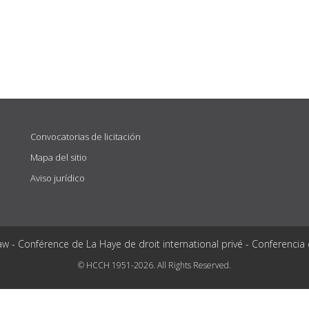
Convocatorias de licitación
Mapa del sitio
Aviso jurídico
aw - Conférence de La Haye de droit international privé - Conferencia
© HCCH 1951-2026. All Rights Reserved.