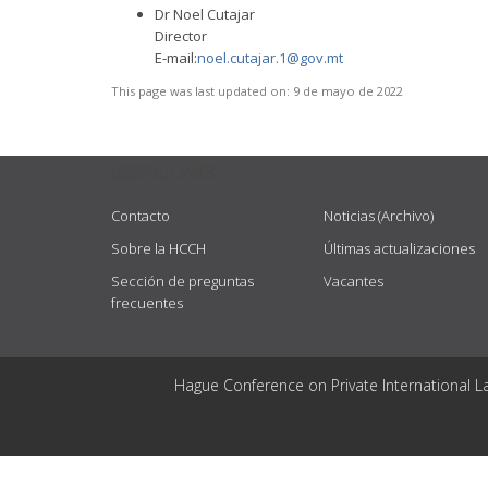
Dr Noel Cutajar
Director
E-mail:
noel.cutajar.1@gov.mt
This page was last updated on:
9 de mayo de 2022
USEFUL LINKS
Contacto
Noticias (Archivo)
Sobre la HCCH
Últimas actualizaciones
Sección de preguntas
Vacantes
frecuentes
Hague Conference on Private International L