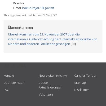
Director
E-mail:
noel.cutajar.1@gov.mt
This page was last updated on:
9. Mai 2022
Übereinkommen
Übereinkommen vom 23. November 2007 über die
internationale Geltendmachung der Unterhaltsansprüche von
Kindern und anderen Familienangehörigen
[38]
USEFUL LINKS
Kontakt
Neuigkeiten (Archiv)
Calls for Tender
Über die HCCH
Letzte
Sitemap
Aktualisierungen
FAQ
Disclaimer
Vakanzen