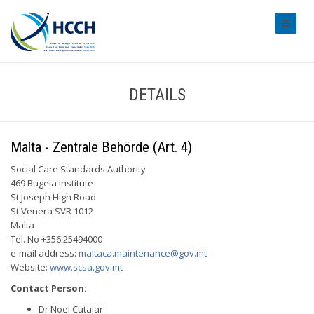
#transl
DETAILS
Malta - Zentrale Behörde (Art. 4)
Social Care Standards Authority
469 Bugeia Institute
St Joseph High Road
St Venera SVR 1012
Malta
Tel. No +356 25494000
e-mail address:
maltaca.maintenance@gov.mt
Website:
www.scsa.gov.mt
Contact Person:
Dr Noel Cutajar