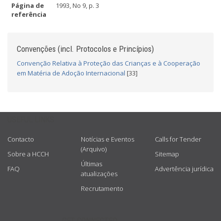
Página de
1993, No 9, p. 3
referência
Convenções (incl. Protocolos e Princípios)
Convenção Relativa à Proteção das Crianças e à Cooperação
em Matéria de Adoção Internacional
[33]
USEFUL LINKS
Contacto
Notícias e Eventos
Calls for Tender
(Arquivo)
Sobre a HCCH
Sitemap
Últimas
FAQ
Advertência jurídica
atualizações
Recrutamento
GET CONNECTED