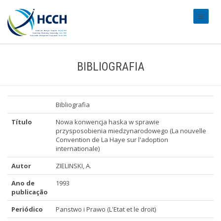
#transl
BIBLIOGRAFIA
Bibliografia
Título
Nowa konwencja haska w sprawie
przysposobienia miedzynarodowego (La nouvelle
Convention de La Haye sur l'adoption
internationale)
Autor
ZIELINSKI, A.
Ano de
1993
publicação
Periódico
Panstwo i Prawo (L'Etat et le droit)