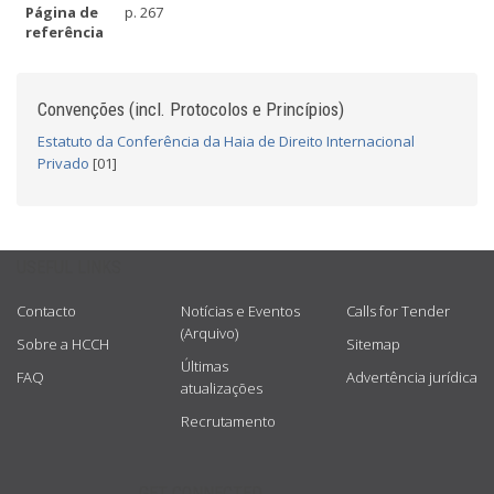
Página de
p. 267
referência
Convenções (incl. Protocolos e Princípios)
Estatuto da Conferência da Haia de Direito Internacional
Privado
[01]
USEFUL LINKS
Contacto
Notícias e Eventos
Calls for Tender
(Arquivo)
Sobre a HCCH
Sitemap
Últimas
FAQ
Advertência jurídica
atualizações
Recrutamento
GET CONNECTED