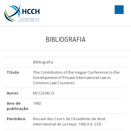
#transl
BIBLIOGRAFIA
Bibliografia
Título
The Contribution of the Hague Conference to the
Development of Private International Law in
Common Law Countries
Autor
MCCLEAN, D.
Ano de
1992
publicação
Periódico
Recueil des Cours de l'Académie de droit
international de La Haye, 1992.II (t. 233)