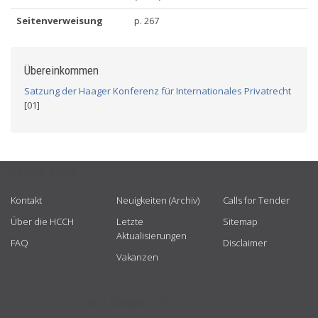
Seitenverweisung
p. 267
Übereinkommen
Satzung der Haager Konferenz für Internationales Privatrecht
[01]
USEFUL LINKS
Kontakt
Neuigkeiten (Archiv)
Calls for Tender
Über die HCCH
Letzte
Sitemap
Aktualisierungen
FAQ
Disclaimer
Vakanzen
GET CONNECTED