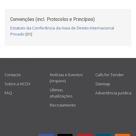
Convenções (incl. Protocolos e Princípios)
Estatuto da Conferência da Haia de Direito Internacional
Privado
[01]
USEFUL LINKS
Contacto
Notícias e Eventos
Calls for Tender
(Arquivo)
Sobre a HCCH
Sitemap
Últimas
FAQ
Advertência jurídica
atualizações
Recrutamento
GET CONNECTED