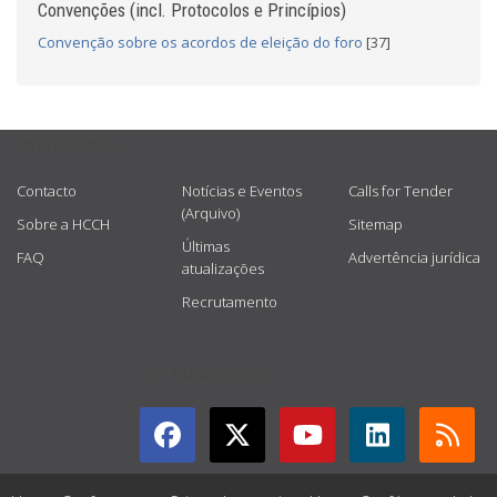
Convenções (incl. Protocolos e Princípios)
Convenção sobre os acordos de eleição do foro
[37]
USEFUL LINKS
Contacto
Notícias e Eventos
Calls for Tender
(Arquivo)
Sobre a HCCH
Sitemap
Últimas
FAQ
Advertência jurídica
atualizações
Recrutamento
GET CONNECTED