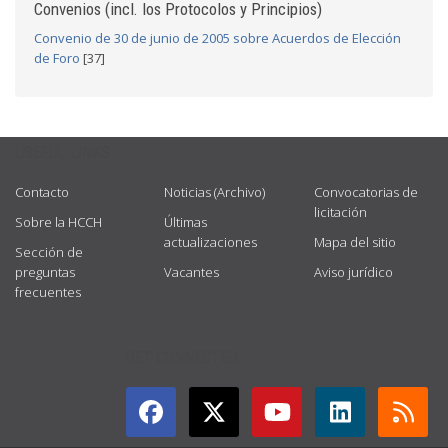
Convenios (incl. los Protocolos y Principios)
Convenio de 30 de junio de 2005 sobre Acuerdos de Elección
de Foro
[37]
USEFUL LINKS
Contacto
Noticias (Archivo)
Convocatorias de
licitación
Sobre la HCCH
Últimas
actualizaciones
Mapa del sitio
Sección de
preguntas
Vacantes
Aviso jurídico
frecuentes
GET CONNECTED